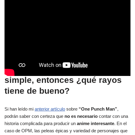
Pero si la historia es algo
simple, entonces ¿qué rayos
tiene de bueno?
Si han leído mi
anterior artículo
sobre
“One Punch Man”
,
podrán saber con certeza que
no es necesario
contar con una
historia complicada para producir un
anime interesante
. En el
caso de OPM, las peleas épicas y variedad de personajes que