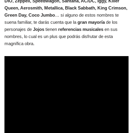
DIO, Zeppeli, Speedwagon, Santana, AC/DC, Iggy, Killer
Queen, Aerosmith, Metallica, Black Sabbath, King Crimson,
Green Day, Coco Jumbo
… si alguno de estos nombres te
suena familiar, te darás cuenta que la
gran mayoría
de los
personajes de
Jojos
tienen
referencias musicales
en sus
nombres, lo cual es un plus que podrás disfrutar de esta
magnífica obra.