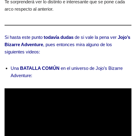
Te sorprenderá ver lo distinto e interesante que se pone cada
arco respecto al anterior.
Si hasta este punto
todavía dudas
de si vale la pena ver
Jojo’s
Bizarre Adventure
, pues entonces mira alguno de los
siguientes videos:
Una
BATALLA COMÚN
en el universo de Jojo’s Bizarre
Adventure: