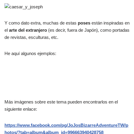
Y como dato extra, muchas de estas
poses
están inspiradas en
el
arte del extranjero
(es decir, fuera de Japón), como portadas
de revistas, esculturas, etc.
He aquí algunos ejemplos:
Más imágenes sobre este tema pueden encontrarlos en el
siguiente enlace:
https://www.facebook.com/pg/JoJosBizarreAdventureTW/p
hotos/?tab=album&album_id=996663940428758