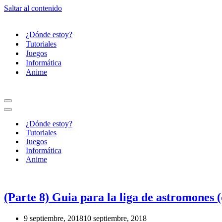
Saltar al contenido
¿Dónde estoy?
Tutoriales
Juegos
Informática
Anime
Menú
de
Menú
navegación
de
¿Dónde estoy?
navegación
Tutoriales
Juegos
Informática
Anime
(Parte 8) Guia para la liga de astromones (
9 septiembre, 2018
10 septiembre, 2018